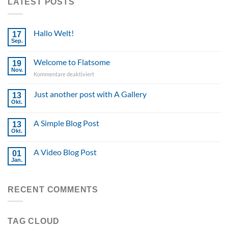
LATEST POSTS
Hallo Welt!
17
Sep.
Welcome to Flatsome
19
Nov.
für
Kommentare deaktiviert
Welcome
to
Just another post with A Gallery
13
Flatsome
Okt.
A Simple Blog Post
13
Okt.
A Video Blog Post
01
Jan.
RECENT COMMENTS
TAG CLOUD